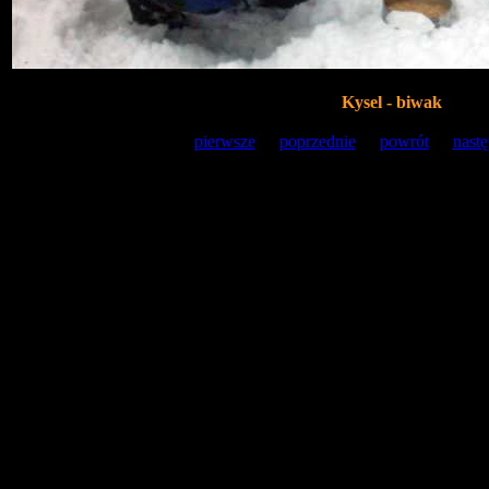
Kysel - biwak
[
pierwsze
] [
poprzednie
] [
powrót
] [
nast