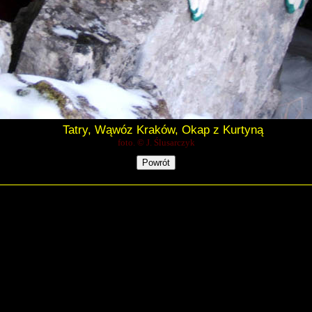
Tatry, Wąwóz Kraków, Okap z Kurtyną
foto. © J. Ślusarczyk